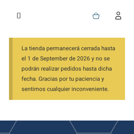
Saltar
al
Toggle
Toggl
contenido
Navigation
Navig
Inicio
Carrito
Quienes Somos
La tienda permanecerá cerrada hasta
Mi Cuenta
el 1 de September de 2026 y no se
Formaciones
Favoritos
podrán realizar pedidos hasta dicha
fecha. Gracias por tu paciencia y
Tienda
Pedidos
sentimos cualquier inconveniente.
Blog
Descargas
Contacto
Direcciones