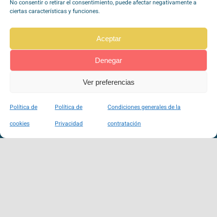
No consentir o retirar el consentimiento, puede afectar negativamente a
ciertas características y funciones.
Aceptar
Denegar
TipoZeroDiabetes en
Redes Sociales
Ver preferencias
Política de
Política de
Condiciones generales de la
Pago seguro a través de Stripe
cookies
Privacidad
contratación
100% SSL
VISA, Mastercard, Maestro, American Express, …
Política de Privacidad
|
Política de Cookies
|
Condiciones de Uso