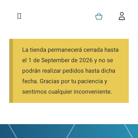
Saltar
al
Toggle
Toggl
contenido
Navigation
Navig
Inicio
Carrito
Quienes Somos
La tienda permanecerá cerrada hasta
Mi Cuenta
el 1 de September de 2026 y no se
Formaciones
Favoritos
podrán realizar pedidos hasta dicha
fecha. Gracias por tu paciencia y
Tienda
Pedidos
sentimos cualquier inconveniente.
Blog
Descargas
Contacto
Direcciones