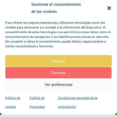
Gestionar el consentimiento
He leído y acepto la
política de
de las cookies
privacidad
*
Para ofrecer las mejores experiencias, utilizamos tecnologías como las
cookies para almacenar y/o acceder a la información del dispositivo. El
consentimiento de estas tecnologías nos permitirá procesar datos como el
comportamiento de navegación o las identificaciones únicas en este sitio.
No consentir o retirar el consentimiento, puede afectar negativamente a
ciertas características y funciones.
TipoZeroDiabetes en
Redes Sociales
Aceptar
Denegar
Pago seguro a través de Stripe
Ver preferencias
100% SSL
Política de
Política de
Condiciones generales de la
VISA, Mastercard, Maestro, American Express, …
cookies
Privacidad
contratación