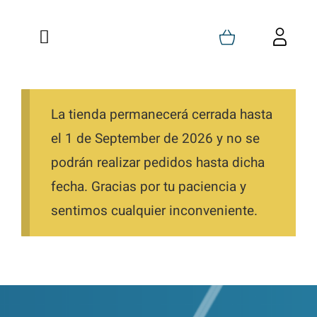
Saltar
al
Toggle
Toggl
contenido
Navigation
Navig
Inicio
Carrito
Quienes Somos
La tienda permanecerá cerrada hasta
Mi Cuenta
el 1 de September de 2026 y no se
Formaciones
Favoritos
podrán realizar pedidos hasta dicha
fecha. Gracias por tu paciencia y
Tienda
Pedidos
sentimos cualquier inconveniente.
Blog
Descargas
Contacto
Direcciones