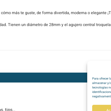
or cómo más te guste, de forma divertida, moderna o elegante ¡Tú
alidad. Tienen un diámetro de 28mm y el agujero central troque
Para ofrecer 
almacenar y/o
tecnologías n
identificacion
negativamente 
s, tips…
Ac