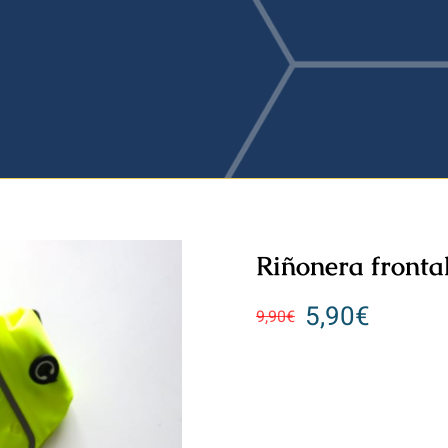
Riñonera fronta
5,90
€
9,90
€