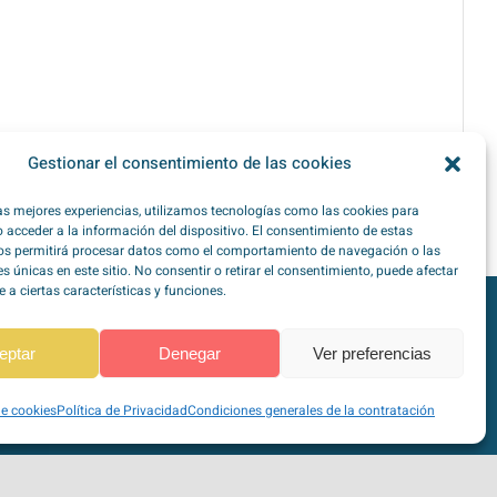
Gestionar el consentimiento de las cookies
las mejores experiencias, utilizamos tecnologías como las cookies para
 acceder a la información del dispositivo. El consentimiento de estas
os permitirá procesar datos como el comportamiento de navegación o las
es únicas en este sitio. No consentir o retirar el consentimiento, puede afectar
a ciertas características y funciones.
TipoZeroDiabetes en
Redes Sociales
eptar
Denegar
Ver preferencias
de cookies
Política de Privacidad
Condiciones generales de la contratación
Pago seguro a través de Stripe