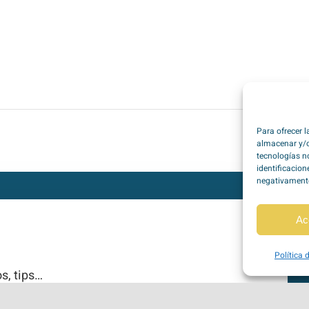
Para ofrecer 
almacenar y/o
tecnologías n
identificacion
negativamente 
Ac
Política 
s, tips…