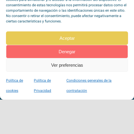
consentimiento de estas tecnologías nos permitirá procesar datos como el
comportamiento de navegación o las identificaciones únicas en este sitio.
No consentir o retirar el consentimiento, puede afectar negativamente a
ciertas características y funciones.
Aceptar
TipoZeroDiabetes en
Redes Sociales
Denegar
Ver preferencias
Pago seguro a través de Stripe
Política de
Política de
Condiciones generales de la
100% SSL
cookies
Privacidad
contratación
VISA, Mastercard, Maestro, American Express, …
Política de Privacidad
|
Política de Cookies
|
Condiciones de Uso