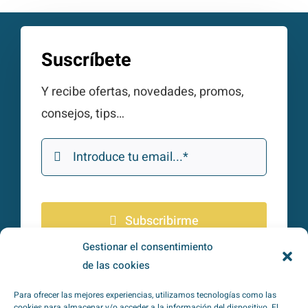
Suscríbete
Y recibe ofertas, novedades, promos,
consejos, tips…
Subscribirme
Gestionar el consentimiento
de las cookies
He leído y acepto la
política de
privacidad
*
Para ofrecer las mejores experiencias, utilizamos tecnologías como las
cookies para almacenar y/o acceder a la información del dispositivo. El