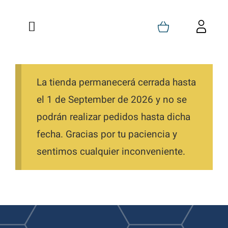
Saltar
al
Toggle
Toggl
contenido
Navigation
Navig
Inicio
Carrito
Quienes Somos
La tienda permanecerá cerrada hasta
Mi Cuenta
el 1 de September de 2026 y no se
Formaciones
Favoritos
podrán realizar pedidos hasta dicha
fecha. Gracias por tu paciencia y
Tienda
Pedidos
sentimos cualquier inconveniente.
Blog
Descargas
Contacto
Direcciones