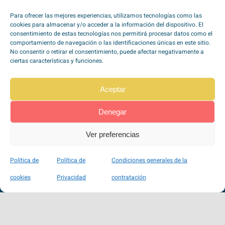
He leído y acepto la
política de
Para ofrecer las mejores experiencias, utilizamos tecnologías como las
privacidad
*
cookies para almacenar y/o acceder a la información del dispositivo. El
consentimiento de estas tecnologías nos permitirá procesar datos como el
comportamiento de navegación o las identificaciones únicas en este sitio.
No consentir o retirar el consentimiento, puede afectar negativamente a
ciertas características y funciones.
Aceptar
TipoZeroDiabetes en
Redes Sociales
Denegar
Ver preferencias
Pago seguro a través de Stripe
Política de
Política de
Condiciones generales de la
100% SSL
cookies
Privacidad
contratación
VISA, Mastercard, Maestro, American Express, …