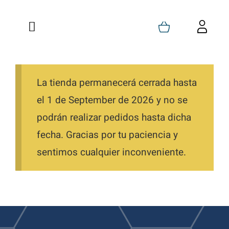
Saltar
al
Toggle
Toggl
contenido
Navigation
Navig
Inicio
Carrito
Quienes Somos
La tienda permanecerá cerrada hasta
Mi Cuenta
el 1 de September de 2026 y no se
Formaciones
Favoritos
podrán realizar pedidos hasta dicha
fecha. Gracias por tu paciencia y
Tienda
Pedidos
sentimos cualquier inconveniente.
Blog
Descargas
Contacto
Direcciones