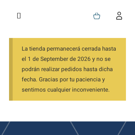
Saltar
al
Toggle
Toggl
contenido
Navigation
Navig
Inicio
Carrito
Quienes Somos
La tienda permanecerá cerrada hasta
Mi Cuenta
el 1 de September de 2026 y no se
Formaciones
Favoritos
podrán realizar pedidos hasta dicha
fecha. Gracias por tu paciencia y
Tienda
Pedidos
sentimos cualquier inconveniente.
Blog
Descargas
Contacto
Direcciones