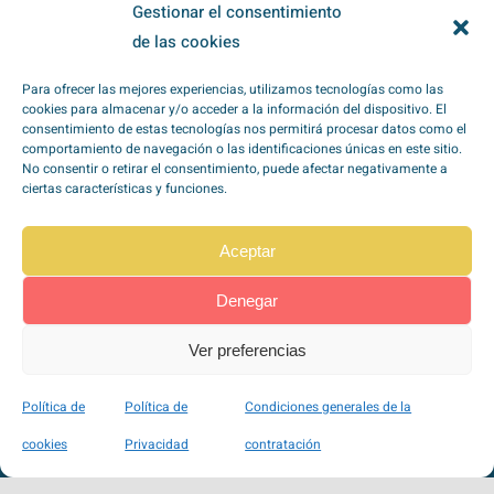
Gestionar el consentimiento
de las cookies
He leído y acepto la
política de
Para ofrecer las mejores experiencias, utilizamos tecnologías como las
privacidad
*
cookies para almacenar y/o acceder a la información del dispositivo. El
consentimiento de estas tecnologías nos permitirá procesar datos como el
comportamiento de navegación o las identificaciones únicas en este sitio.
No consentir o retirar el consentimiento, puede afectar negativamente a
ciertas características y funciones.
Aceptar
TipoZeroDiabetes en
Redes Sociales
Denegar
Ver preferencias
Pago seguro a través de Stripe
Política de
Política de
Condiciones generales de la
100% SSL
cookies
Privacidad
contratación
VISA, Mastercard, Maestro, American Express, …