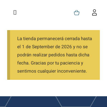
Saltar
al
Toggle
Toggl
contenido
Navigation
Navig
Inicio
Carrito
Quienes Somos
La tienda permanecerá cerrada hasta
Mi Cuenta
el 1 de September de 2026 y no se
Formaciones
Favoritos
podrán realizar pedidos hasta dicha
fecha. Gracias por tu paciencia y
Tienda
Pedidos
sentimos cualquier inconveniente.
Blog
Descargas
Contacto
Direcciones