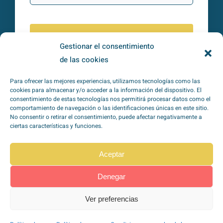
Subscribirme
Gestionar el consentimiento
de las cookies
He leído y acepto la
política de
Para ofrecer las mejores experiencias, utilizamos tecnologías como las
privacidad
*
cookies para almacenar y/o acceder a la información del dispositivo. El
consentimiento de estas tecnologías nos permitirá procesar datos como el
comportamiento de navegación o las identificaciones únicas en este sitio.
No consentir o retirar el consentimiento, puede afectar negativamente a
ciertas características y funciones.
Aceptar
TipoZeroDiabetes en
Redes Sociales
Denegar
Ver preferencias