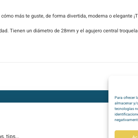
or cómo más te guste, de forma divertida, moderna o elegante ¡Tú
alidad. Tienen un diámetro de 28mm y el agujero central troque
Para ofrecer 
almacenar y/o
tecnologías n
identificacion
negativamente 
s, tips…
Ac