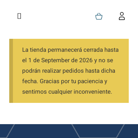
Saltar
al
Toggle
Toggl
contenido
Navigation
Navig
Inicio
Carrito
Quienes Somos
La tienda permanecerá cerrada hasta
Mi Cuenta
el 1 de September de 2026 y no se
Formaciones
Favoritos
podrán realizar pedidos hasta dicha
fecha. Gracias por tu paciencia y
Tienda
Pedidos
sentimos cualquier inconveniente.
Blog
Descargas
Contacto
Direcciones