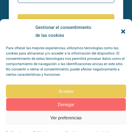
Subscribirme
Gestionar el consentimiento
de las cookies
He leído y acepto la
política de
Para ofrecer las mejores experiencias, utilizamos tecnologías como las
privacidad
*
cookies para almacenar y/o acceder a la información del dispositivo. El
consentimiento de estas tecnologías nos permitirá procesar datos como el
comportamiento de navegación o las identificaciones únicas en este sitio.
No consentir o retirar el consentimiento, puede afectar negativamente a
ciertas características y funciones.
Aceptar
TipoZeroDiabetes en
Redes Sociales
Denegar
Ver preferencias