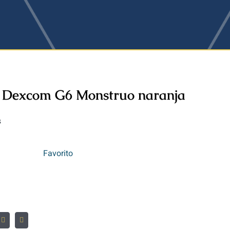
r Dexcom G6 Monstruo naranja
s
Favorito