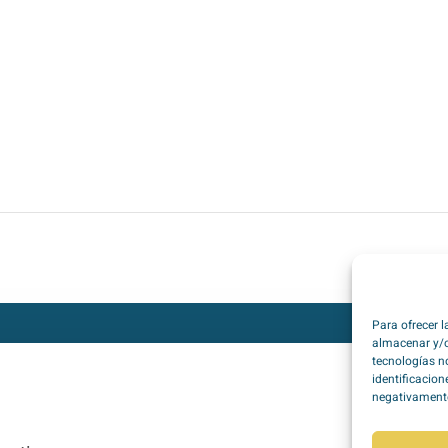
Para ofrecer 
almacenar y/o
tecnologías n
identificacion
negativamente 