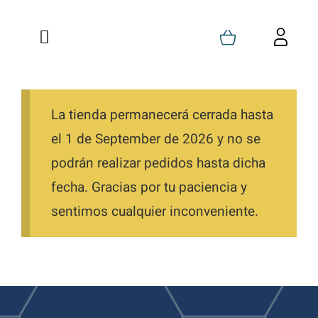
Saltar
al
Toggle
Toggl
contenido
Navigation
Navig
Inicio
Carrito
Quienes Somos
La tienda permanecerá cerrada hasta
Mi Cuenta
el 1 de September de 2026 y no se
Formaciones
Favoritos
podrán realizar pedidos hasta dicha
fecha. Gracias por tu paciencia y
Tienda
Pedidos
sentimos cualquier inconveniente.
Blog
Descargas
Contacto
Direcciones