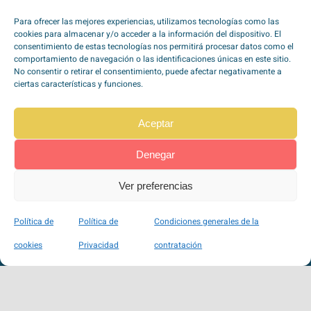
He leído y acepto la
política de
Para ofrecer las mejores experiencias, utilizamos tecnologías como las
privacidad
*
cookies para almacenar y/o acceder a la información del dispositivo. El
consentimiento de estas tecnologías nos permitirá procesar datos como el
comportamiento de navegación o las identificaciones únicas en este sitio.
No consentir o retirar el consentimiento, puede afectar negativamente a
ciertas características y funciones.
Aceptar
TipoZeroDiabetes en
Redes Sociales
Denegar
Ver preferencias
Pago seguro a través de Stripe
Política de
Política de
Condiciones generales de la
100% SSL
cookies
Privacidad
contratación
VISA, Mastercard, Maestro, American Express, …