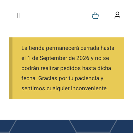
Saltar
al
Toggle
Toggl
contenido
Navigation
Navig
Inicio
Carrito
Quienes Somos
La tienda permanecerá cerrada hasta
Mi Cuenta
el 1 de September de 2026 y no se
Formaciones
Favoritos
podrán realizar pedidos hasta dicha
fecha. Gracias por tu paciencia y
Tienda
Pedidos
sentimos cualquier inconveniente.
Blog
Descargas
Contacto
Direcciones