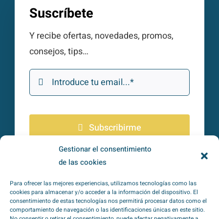
Suscríbete
Y recibe ofertas, novedades, promos,
consejos, tips…
Subscribirme
Gestionar el consentimiento
de las cookies
He leído y acepto la
política de
privacidad
*
Para ofrecer las mejores experiencias, utilizamos tecnologías como las
cookies para almacenar y/o acceder a la información del dispositivo. El
consentimiento de estas tecnologías nos permitirá procesar datos como el
comportamiento de navegación o las identificaciones únicas en este sitio.
No consentir o retirar el consentimiento, puede afectar negativamente a