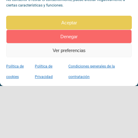
ciertas características y funciones.
TipoZeroDiabetes en
Redes Sociales
Aceptar
Denegar
Ver preferencias
Pago seguro a través de Stripe
Política de
Política de
Condiciones generales de la
100% SSL
cookies
Privacidad
contratación
VISA, Mastercard, Maestro, American Express, …
Política de Privacidad
|
Política de Cookies
|
Condiciones de Uso
TipoZeroDiabetes 2026 | Desarrollado por
Avance