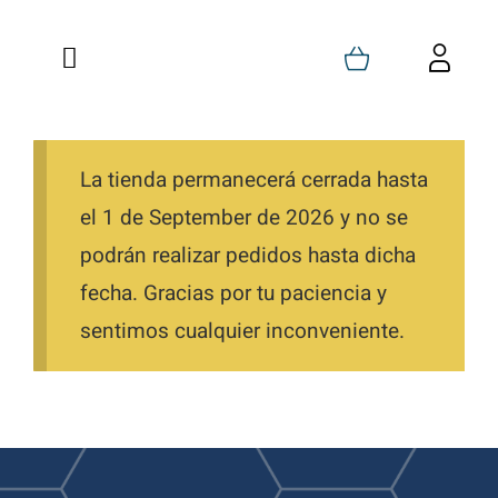
Saltar
al
Toggle
Toggl
contenido
Navigation
Navig
Inicio
Carrito
Quienes Somos
La tienda permanecerá cerrada hasta
Mi Cuenta
el 1 de September de 2026 y no se
Formaciones
Favoritos
podrán realizar pedidos hasta dicha
fecha. Gracias por tu paciencia y
Tienda
Pedidos
sentimos cualquier inconveniente.
Blog
Descargas
Contacto
Direcciones