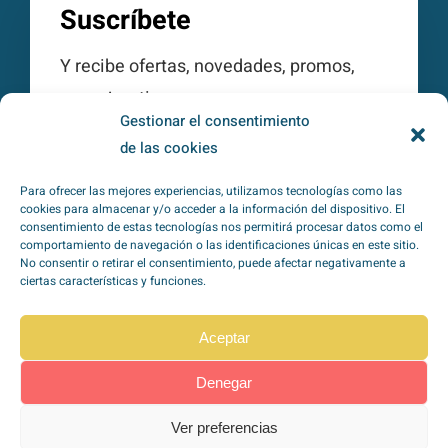
Suscríbete
Y recibe ofertas, novedades, promos,
consejos, tips…
Gestionar el consentimiento
de las cookies
Para ofrecer las mejores experiencias, utilizamos tecnologías como las
cookies para almacenar y/o acceder a la información del dispositivo. El
consentimiento de estas tecnologías nos permitirá procesar datos como el
comportamiento de navegación o las identificaciones únicas en este sitio.
Subscribirme
No consentir o retirar el consentimiento, puede afectar negativamente a
ciertas características y funciones.
He leído y acepto la
política de
Aceptar
privacidad
*
Denegar
Ver preferencias