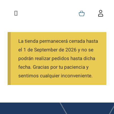
Saltar
al
Toggle
Toggl
contenido
Navigation
Navig
Inicio
Carrito
Quienes Somos
La tienda permanecerá cerrada hasta
Mi Cuenta
el 1 de September de 2026 y no se
Formaciones
Favoritos
podrán realizar pedidos hasta dicha
fecha. Gracias por tu paciencia y
Tienda
Pedidos
sentimos cualquier inconveniente.
Blog
Descargas
Contacto
Direcciones