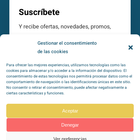
Suscríbete
Y recibe ofertas, novedades, promos,
consejos, tips…
Gestionar el consentimiento
de las cookies
Para ofrecer las mejores experiencias, utilizamos tecnologías como las
cookies para almacenar y/o acceder a la información del dispositivo. El
consentimiento de estas tecnologías nos permitirá procesar datos como el
comportamiento de navegación o las identificaciones únicas en este sitio.
Subscribirme
No consentir o retirar el consentimiento, puede afectar negativamente a
ciertas características y funciones.
He leído y acepto la
política de
Aceptar
privacidad
*
Denegar
Ver preferencias