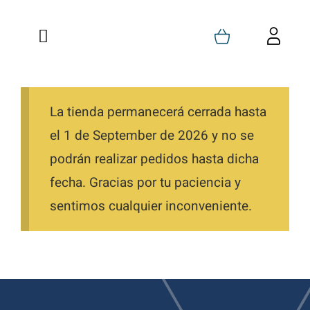
Saltar
al
Toggle
Toggl
contenido
Navigation
Navig
Inicio
Carrito
Quienes Somos
La tienda permanecerá cerrada hasta
Mi Cuenta
el 1 de September de 2026 y no se
Formaciones
Favoritos
podrán realizar pedidos hasta dicha
fecha. Gracias por tu paciencia y
Tienda
Pedidos
sentimos cualquier inconveniente.
Blog
Descargas
Contacto
Direcciones