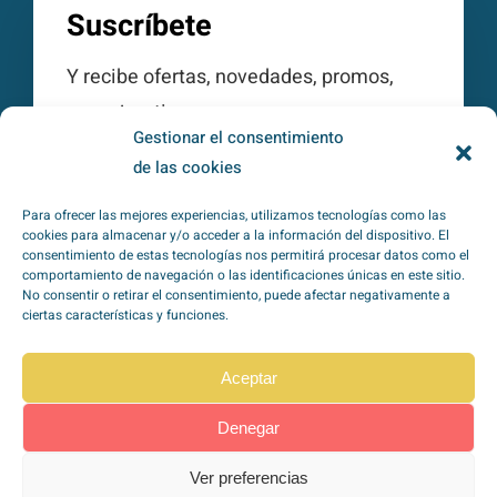
Suscríbete
Y recibe ofertas, novedades, promos,
consejos, tips…
Gestionar el consentimiento
de las cookies
Para ofrecer las mejores experiencias, utilizamos tecnologías como las
cookies para almacenar y/o acceder a la información del dispositivo. El
consentimiento de estas tecnologías nos permitirá procesar datos como el
comportamiento de navegación o las identificaciones únicas en este sitio.
Subscribirme
No consentir o retirar el consentimiento, puede afectar negativamente a
ciertas características y funciones.
He leído y acepto la
política de
Aceptar
privacidad
*
Denegar
Ver preferencias