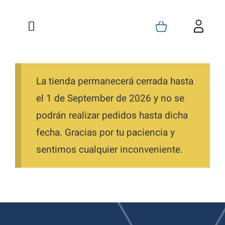
Saltar
al
Toggle
Toggl
contenido
Navigation
Navig
Inicio
Carrito
Quienes Somos
La tienda permanecerá cerrada hasta
Mi Cuenta
el 1 de September de 2026 y no se
Formaciones
Favoritos
podrán realizar pedidos hasta dicha
fecha. Gracias por tu paciencia y
Tienda
Pedidos
sentimos cualquier inconveniente.
Blog
Descargas
Contacto
Direcciones