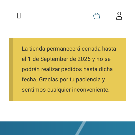
Saltar
al
Toggle
Toggl
contenido
Navigation
Navig
Inicio
Carrito
Quienes Somos
La tienda permanecerá cerrada hasta
Mi Cuenta
el 1 de September de 2026 y no se
Formaciones
Favoritos
podrán realizar pedidos hasta dicha
fecha. Gracias por tu paciencia y
Tienda
Pedidos
sentimos cualquier inconveniente.
Blog
Descargas
Contacto
Direcciones