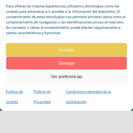
Pegatina Sensor Dexcom G6 ArcoIris
Para ofrecer las mejores experiencias, utilizamos tecnologías como las
cookies para almacenar y/o acceder a la información del dispositivo. El
1,90
€
Hay existencias
consentimiento de estas tecnologías nos permitirá procesar datos como el
comportamiento de navegación o las identificaciones únicas en este sitio.
No consentir o retirar el consentimiento, puede afectar negativamente a
Favorito
ciertas características y funciones.
Aceptar
Añadir al carrito
Denegar
Ver preferencias
Política de
Política de
Condiciones generales de la
cookies
Privacidad
contratación
Suscríbete