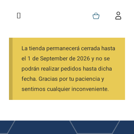
Saltar
al
Toggle
Toggl
contenido
Navigation
Navig
Inicio
Carrito
Quienes Somos
La tienda permanecerá cerrada hasta
Mi Cuenta
el 1 de September de 2026 y no se
Formaciones
Favoritos
podrán realizar pedidos hasta dicha
fecha. Gracias por tu paciencia y
Tienda
Pedidos
sentimos cualquier inconveniente.
Blog
Descargas
Contacto
Direcciones