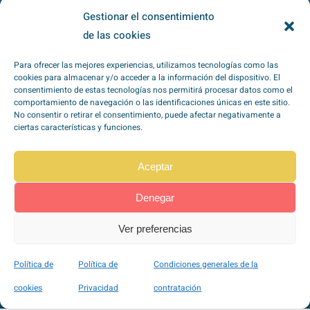
Gestionar el consentimiento
Subscribirme
de las cookies
Para ofrecer las mejores experiencias, utilizamos tecnologías como las
cookies para almacenar y/o acceder a la información del dispositivo. El
He leído y acepto la
política de
consentimiento de estas tecnologías nos permitirá procesar datos como el
comportamiento de navegación o las identificaciones únicas en este sitio.
privacidad
*
No consentir o retirar el consentimiento, puede afectar negativamente a
ciertas características y funciones.
Aceptar
Denegar
TipoZeroDiabetes en
Redes Sociales
Ver preferencias
Política de
Política de
Condiciones generales de la
cookies
Privacidad
contratación
Pago seguro a través de Stripe