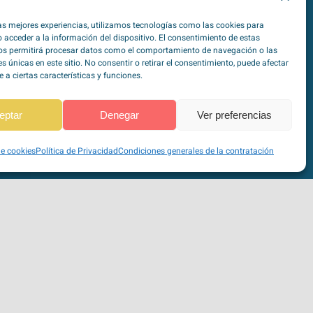
las mejores experiencias, utilizamos tecnologías como las cookies para
 acceder a la información del dispositivo. El consentimiento de estas
os permitirá procesar datos como el comportamiento de navegación o las
es únicas en este sitio. No consentir o retirar el consentimiento, puede afectar
a ciertas características y funciones.
Pago seguro a través de Stripe
100% SSL
eptar
Denegar
Ver preferencias
VISA, Mastercard, Maestro, American Express, …
de cookies
Política de Privacidad
Condiciones generales de la contratación
o