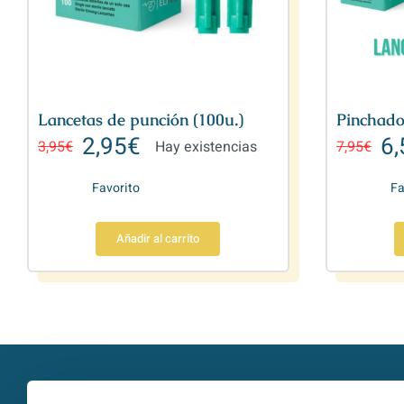
Lancetas de punción (100u.)
Pinchado
2,95
€
6,
3,95
€
Hay existencias
7,95
€
Favorito
Fa
Añadir al carrito