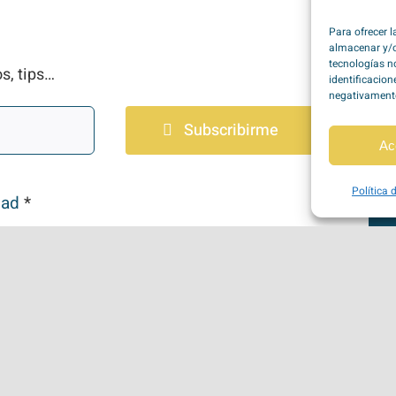
Para ofrecer 
almacenar y/o
tecnologías n
s, tips…
identificacion
negativamente 
Subscribirme
Ac
Política 
dad
*
Política de Privacidad
|
Política de Cookies
|
Condiciones de Us