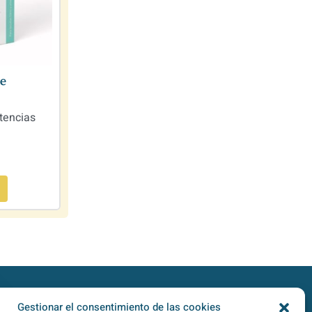
de
tencias
Gestionar el consentimiento de las cookies
TipoZeroDiabetes en
Redes Sociales