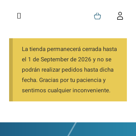
Saltar
al
Toggle
Toggl
contenido
Navigation
Navig
Inicio
Carrito
Quienes Somos
La tienda permanecerá cerrada hasta
Mi Cuenta
el 1 de September de 2026 y no se
Formaciones
Favoritos
podrán realizar pedidos hasta dicha
fecha. Gracias por tu paciencia y
Tienda
Pedidos
sentimos cualquier inconveniente.
Blog
Descargas
Contacto
Direcciones