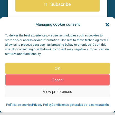
Subscribe
Managing cookie consent
I have read and accept the
Privacy Policy
*
To deliver the best experiences, we use technologies such as cookies to
store and/or access device information. Consent to these technologies will
allow us to process data such as browsing behavior or unique IDs on this
site. Not consenting or withdrawing consent may negatively impact certain
features and functionality.
OK
TipoZeroDiabetes on
Social networks
Cancel
View preferences
Secure payment via Stripe
Política de cookies
Privacy Policy
Condiciones generales de la contratación
100% SSL