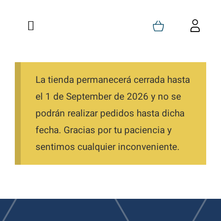
Skip
to
Toggle
Toggl
content
Navigation
Navig
Home
Cart
Who We Are
La tienda permanecerá cerrada hasta
My Account
el 1 de September de 2026 y no se
Trainings
Favorites
podrán realizar pedidos hasta dicha
fecha. Gracias por tu paciencia y
Shop
Orders
sentimos cualquier inconveniente.
Blog
Downloads
Contact
Directions