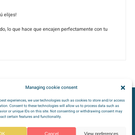
 elijes!
lado, lo que hace que encajen perfectamente con tu
Managing cookie consent
 best experiences, we use technologies such as cookies to store and/or access
tion. Consent to these technologies will allow us to process data such as
TipoZeroDiabetes on
Social networks
vior or unique IDs on this site. Not consenting or withdrawing consent may
act certain features and functionality.
OK
Cancel
View preferences