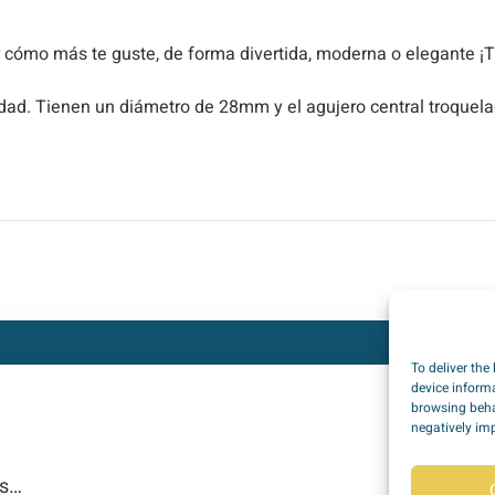
or cómo más te guste, de forma divertida, moderna o elegante ¡Tú
alidad. Tienen un diámetro de 28mm y el agujero central troque
To deliver the
device informa
browsing beha
negatively imp
ps…